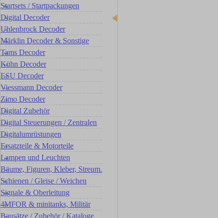
Startsets / Startpackungen
Digital Decoder
Uhlenbrock Decoder
Märklin Decoder & Sonstige
Tams Decoder
Kühn Decoder
ESU Decoder
Viessmann Decoder
Zimo Decoder
Digital Zubehör
Digital Steuerungen / Zentralen
Digitalumrüstungen
Ersatzteile & Motorteile
Lampen und Leuchten
Bäume, Figuren, Kleber, Streum.
Schienen / Gleise / Weichen
Signale & Oberleitung
4MFOR & minitanks, Militär
Bausätze / Zubehör / Kataloge