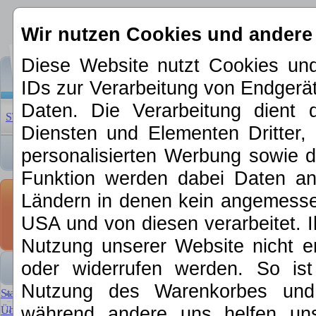
Wir nutzen Cookies und andere
Diese Website nutzt Cookies und
IDs zur Verarbeitung von Endger
Daten. Die Verarbeitung dient 
STARTSEITE
|
ÜBER UNS
|
NEUHEITEN 2026
|
SCHNÄPP
Diensten und Elementen Dritter, 
personalisierten Werbung sowie d
Funktion werden dabei Daten an 
Digital Decod
Ländern in denen kein angemessen
USA und von diesen verarbeitet. Ihre
Decoder für
alle
Systeme un
Nutzung unserer Website nicht er
und Intellisound.
oder widerrufen werden. So is
Nutzung des Warenkorbes und f
Startseite
während andere uns helfen un
Über MKE