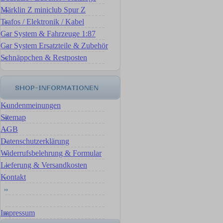
Märklin Z miniclub Spur Z
Trafos / Elektronik / Kabel
Car System & Fahrzeuge 1:87
Car System Ersatzteile & Zubehör
Schnäppchen & Restposten
Kundenmeinungen
Sitemap
AGB
Datenschutzerklärung
Widerrufsbelehrung & Formular
Lieferung & Versandkosten
Kontakt
Impressum