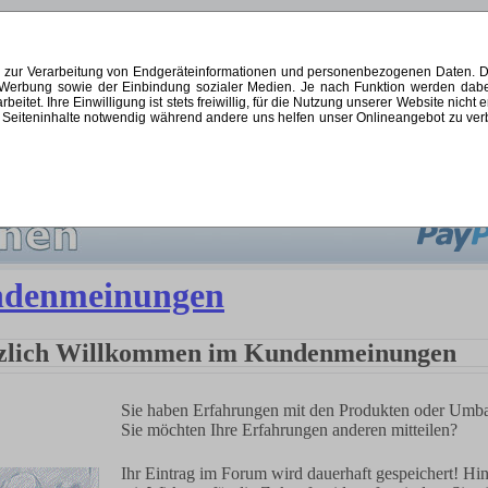
s zur Verarbeitung von Endgeräteinformationen und personenbezogenen Daten. Di
ten Werbung sowie der Einbindung sozialer Medien. Je nach Funktion werden dab
et. Ihre Einwilligung ist stets freiwillig, für die Nutzung unserer Website nicht 
Seiteninhalte notwendig während andere uns helfen unser Onlineangebot zu verbes
 2026
|
SCHNÄPPCHEN
|
KONTAKT
|
KUNDENLOGIN
denmeinungen
zlich Willkommen im Kundenmeinungen
Sie haben Erfahrungen mit den Produkten oder Um
Sie möchten Ihre Erfahrungen anderen mitteilen?
Ihr Eintrag im Forum wird dauerhaft gespeichert! Hi