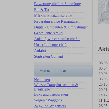
Bewertung für Ihre Sammlung
Rat & Tat
Märklin Ersatzteilservice
Reparaturservice Reparaturen
Digital- Umbauten & Umrüstungen
Gebrauchte Artikel
Ankauf, wir verkaufen für Sie
Unser Ladengeschäft
Akt
Anfahrt
Startseiten Content
06.06.
05.04.
19.08.
05.03.
Neuheiten
25.10.
Wilesco Dampfmaschinen &
Ersatzteile
20.01.
Loks und Triebwagen
14.12.
Wagen / Waggons
11.11.
26.05.
Zug- und Wagensets