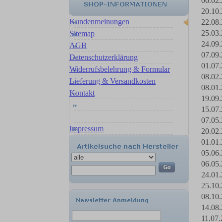
06.02.
20.10.
Kundenmeinungen
22.08.
25.03.
Sitemap
24.09.
AGB
07.09.
Datenschutzerklärung
01.07.
Widerrufsbelehrung & Formular
08.02.
Lieferung & Versandkosten
08.01.
Kontakt
19.09.
15.07.
07.05.
Impressum
20.02.
01.01.
05.06.
06.05.
24.01.
25.10.
08.10.
14.08.
11.07.