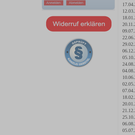
17.04.
12.03.
18.01.
20.11.
09.07.
22.06.
29.02.
06.12.
05.10.
24.08.
04.08.
10.06.
02.05.
07.04.
18.02.
20.01.
21.12.
25.10.
06.08.
05.07.