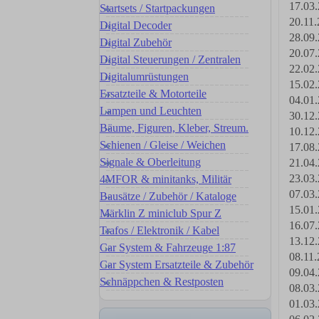
17.03.
Startsets / Startpackungen
20.11.
Digital Decoder
28.09.
Digital Zubehör
20.07.
Digital Steuerungen / Zentralen
22.02.
Digitalumrüstungen
15.02.
Ersatzteile & Motorteile
04.01.
Lampen und Leuchten
30.12.
Bäume, Figuren, Kleber, Streum.
10.12.
Schienen / Gleise / Weichen
17.08.
Signale & Oberleitung
21.04.
23.03.
4MFOR & minitanks, Militär
07.03.
Bausätze / Zubehör / Kataloge
15.01.
Märklin Z miniclub Spur Z
16.07.
Trafos / Elektronik / Kabel
13.12.
Car System & Fahrzeuge 1:87
08.11.
Car System Ersatzteile & Zubehör
09.04.
Schnäppchen & Restposten
08.03.
01.03.