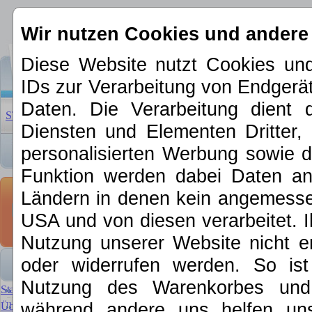
Wir nutzen Cookies und andere
Diese Website nutzt Cookies und
IDs zur Verarbeitung von Endger
Daten. Die Verarbeitung dient 
STARTSEITE
|
ÜBER UNS
|
NEUHEITEN 2026
|
SCHNÄPP
Diensten und Elementen Dritter, 
personalisierten Werbung sowie d
Funktion werden dabei Daten an 
Bausätze / Z
Ländern in denen kein angemessen
USA und von diesen verarbeitet. Ihre
Gebäudebausätze, Damp
Nutzung unserer Website nicht er
oder widerrufen werden. So is
Nutzung des Warenkorbes und f
Startseite
während andere uns helfen un
Über MKE