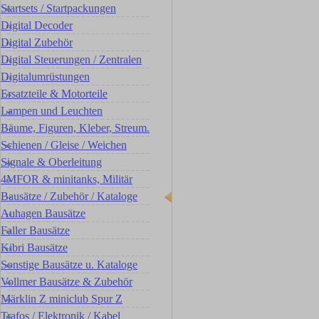
Startsets / Startpackungen
Digital Decoder
Digital Zubehör
Digital Steuerungen / Zentralen
Digitalumrüstungen
Ersatzteile & Motorteile
Lampen und Leuchten
Bäume, Figuren, Kleber, Streum.
Schienen / Gleise / Weichen
Signale & Oberleitung
4MFOR & minitanks, Militär
Bausätze / Zubehör / Kataloge
Auhagen Bausätze
Faller Bausätze
Kibri Bausätze
Sonstige Bausätze u. Kataloge
Vollmer Bausätze & Zubehör
Märklin Z miniclub Spur Z
Trafos / Elektronik / Kabel