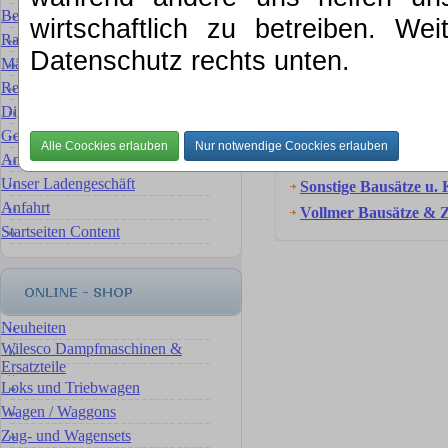
Bewertung für Ihre Sammlung
wirtschaftlich zu betreiben. We
Rat & Tat
Datenschutz rechts unten.
Bausätze / Zub
Märklin Ersatzteilservice
Reparaturservice Reparaturen
Auhagen Bausätze
Digital- Umbauten & Umrüstungen
Faller Bausätze
Gebrauchte Artikel
Ankauf, wir verkaufen für Sie
Kibri Bausätze
Unser Ladengeschäft
Sonstige Bausätze u. 
Anfahrt
Vollmer Bausätze & 
Startseiten Content
Neuheiten
Wilesco Dampfmaschinen &
Ersatzteile
Loks und Triebwagen
Wagen / Waggons
Zug- und Wagensets