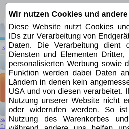
Wir nutzen Cookies und andere
Diese Website nutzt Cookies und
IDs zur Verarbeitung von Endger
Daten. Die Verarbeitung dient 
STARTSEITE
|
ÜBER UNS
|
NEUHEITEN 2026
|
SCHNÄPP
Diensten und Elementen Dritter, 
personalisierten Werbung sowie d
Funktion werden dabei Daten an 
Ersatzteile & 
Ländern in denen kein angemessen
Märklin 22218
USA und von diesen verarbeitet. Ihre
Nutzung unserer Website nicht er
Märklin 222180 Feldmagnet 
oder widerrufen werden. So is
Nutzung des Warenkorbes und f
Startseite
während andere uns helfen un
Über MKE