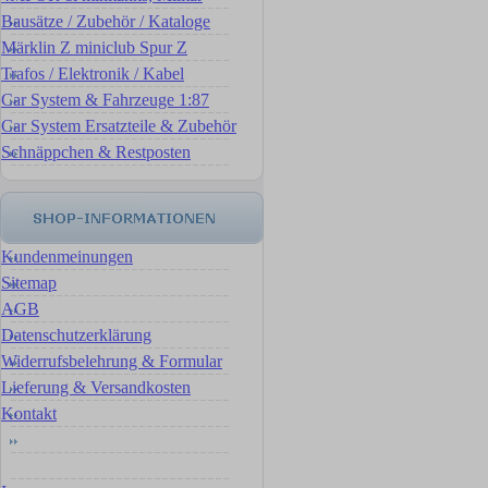
Bausätze / Zubehör / Kataloge
Märklin Z miniclub Spur Z
Trafos / Elektronik / Kabel
Car System & Fahrzeuge 1:87
Car System Ersatzteile & Zubehör
Schnäppchen & Restposten
Kundenmeinungen
Sitemap
AGB
Datenschutzerklärung
Widerrufsbelehrung & Formular
Lieferung & Versandkosten
Kontakt