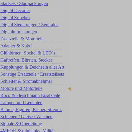
Startsets / Startpackungen
Digital Decoder
Digital Zubehör
Digital Steuerungen / Zentralen
Digitalumrüstungen
Ersatzteile & Motorteile
Adapter & Kabel
Glühbirnen, Sockel & LED´s
Haftreifen, Bürsten, Stecker
Kupplungen & Deichseln aller Art
Sonstige Ersatzteile / Ersatzteilsets
Schleifer & Stromabnehmer
Motore und Motorteile
Roco & Fleischmann Ersatzteile
Lampen und Leuchten
Bäume, Figuren, Kleber, Streum.
Schienen / Gleise / Weichen
Signale & Oberleitung
4MFOR & minitanks, Militär