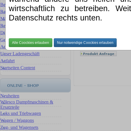
Bewertung für Ihre Sammlung
wirtschaftlich zu betreiben. We
Rat & Tat
Datenschutz rechts unten.
Märklin Ersatzteilservice
Reparaturservice Reparaturen
Digital- Umbauten & Umrüstungen
Gebrauchte Artikel
Ankauf, wir verkaufen für Sie
Unser Ladengeschäft
Anfahrt
Startseiten Content
Neuheiten
Wilesco Dampfmaschinen &
Ersatzteile
Loks und Triebwagen
Wagen / Waggons
Zug- und Wagensets