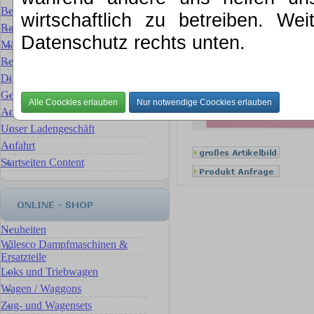
Bewertung für Ihre Sammlung
wirtschaftlich zu betreiben. We
Rat & Tat
Datenschutz rechts unten.
Märklin Ersatzteilservice
Reparaturservice Reparaturen
Digital- Umbauten & Umrüstungen
Gebrauchte Artikel
Ankauf, wir verkaufen für Sie
Unser Ladengeschäft
Anfahrt
Startseiten Content
Neuheiten
Wilesco Dampfmaschinen &
Ersatzteile
Loks und Triebwagen
Wagen / Waggons
Zug- und Wagensets