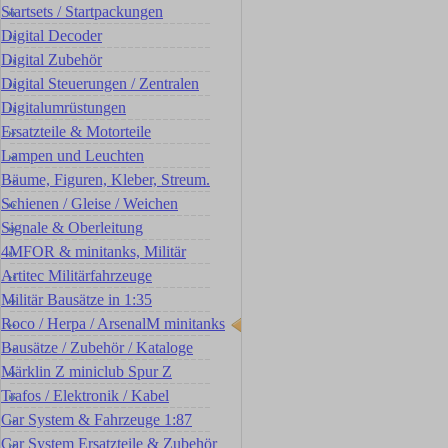
Startsets / Startpackungen
Digital Decoder
Digital Zubehör
Digital Steuerungen / Zentralen
Digitalumrüstungen
Ersatzteile & Motorteile
Lampen und Leuchten
Bäume, Figuren, Kleber, Streum.
Schienen / Gleise / Weichen
Signale & Oberleitung
4MFOR & minitanks, Militär
Artitec Militärfahrzeuge
Militär Bausätze in 1:35
Roco / Herpa / ArsenalM minitanks
Bausätze / Zubehör / Kataloge
Märklin Z miniclub Spur Z
Trafos / Elektronik / Kabel
Car System & Fahrzeuge 1:87
Car System Ersatzteile & Zubehör