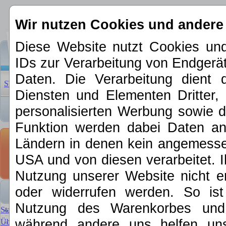
Wir nutzen Cookies und andere
Diese Website nutzt Cookies und
IDs zur Verarbeitung von Endger
Daten. Die Verarbeitung dient 
STARTSEITE
|
ÜBER UNS
|
NEUHEITEN 2026
|
SCHNÄPP
Diensten und Elementen Dritter, 
personalisierten Werbung sowie d
Funktion werden dabei Daten an 
4MFOR & mini
Ländern in denen kein angemessen
minitanks
» M
USA und von diesen verarbeitet. Ihre
Bausatz, Bw 
Nutzung unserer Website nicht er
oder widerrufen werden. So is
Minitank 211101001 Panzer
Nutzung des Warenkorbes und f
Startseite
während andere uns helfen un
Über MKE