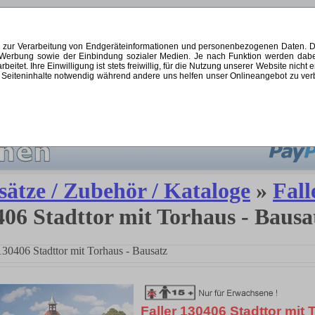
s zur Verarbeitung von Endgeräteinformationen und personenbezogenen Daten. Di
ten Werbung sowie der Einbindung sozialer Medien. Je nach Funktion werden dab
et. Ihre Einwilligung ist stets freiwillig, für die Nutzung unserer Website nicht 
Seiteninhalte notwendig während andere uns helfen unser Onlineangebot zu verbes
 2026
|
SCHNÄPPCHEN
|
KONTAKT
|
KUNDENLOGIN
ätze / Zubehör / Kataloge
»
Fall
06 Stadttor mit Torhaus - Bausa
 130406 Stadttor mit Torhaus - Bausatz
Faller 130406 Stadttor mit