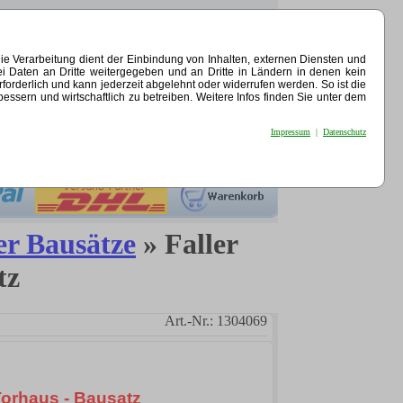
e Verarbeitung dient der Einbindung von Inhalten, externen Diensten und
ei Daten an Dritte weitergegeben und an Dritte in Ländern in denen kein
erforderlich und kann jederzeit abgelehnt oder widerrufen werden. So ist die
sern und wirtschaftlich zu betreiben. Weitere Infos finden Sie unter dem
Impressum
|
Datenschutz
er Bausätze
» Faller
tz
Art.-Nr.: 1304069
 Torhaus - Bausatz