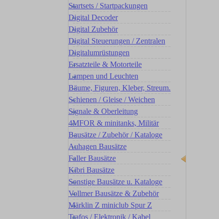
Startsets / Startpackungen
Digital Decoder
Digital Zubehör
Digital Steuerungen / Zentralen
Digitalumrüstungen
Ersatzteile & Motorteile
Lampen und Leuchten
Bäume, Figuren, Kleber, Streum.
Schienen / Gleise / Weichen
Signale & Oberleitung
4MFOR & minitanks, Militär
Bausätze / Zubehör / Kataloge
Auhagen Bausätze
Faller Bausätze
Kibri Bausätze
Sonstige Bausätze u. Kataloge
Vollmer Bausätze & Zubehör
Märklin Z miniclub Spur Z
Trafos / Elektronik / Kabel