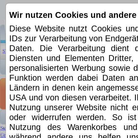
Wir nutzen Cookies und andere
Diese Website nutzt Cookies und
IDs zur Verarbeitung von Endger
Daten. Die Verarbeitung dient 
STARTSEITE
|
ÜBER UNS
|
NEUHEITEN 2026
|
SCHNÄPP
Diensten und Elementen Dritter, 
personalisierten Werbung sowie d
Funktion werden dabei Daten an 
Startsets / St
Ländern in denen kein angemessen
29074 Digital
USA und von diesen verarbeitet. Ihre
II
Nutzung unserer Website nicht er
oder widerrufen werden. So is
Märklin 29074 Digital-Star
Nutzung des Warenkorbes und f
Startseite
während andere uns helfen un
Über MKE