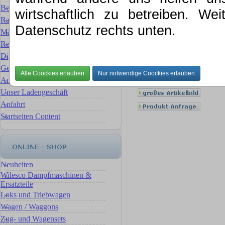
Bewertung für Ihre Sammlung
wirtschaftlich zu betreiben. We
Rat & Tat
Datenschutz rechts unten.
Märklin Ersatzteilservice
Reparaturservice Reparaturen
Digital- Umbauten & Umrüstungen
Gebrauchte Artikel
Ankauf, wir verkaufen für Sie
Unser Ladengeschäft
Anfahrt
Startseiten Content
Neuheiten
Wilesco Dampfmaschinen &
Ersatzteile
Loks und Triebwagen
Wagen / Waggons
Zug- und Wagensets