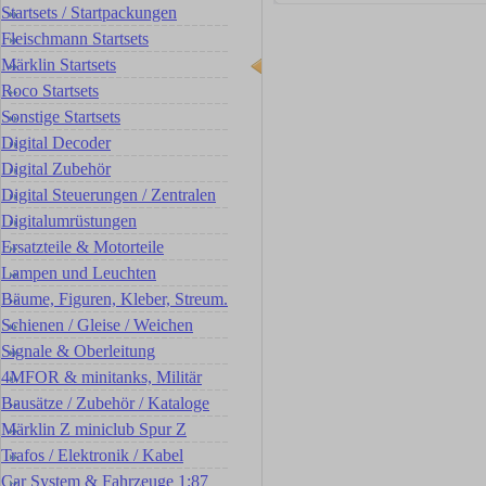
Startsets / Startpackungen
Fleischmann Startsets
Märklin Startsets
Roco Startsets
Sonstige Startsets
Digital Decoder
Digital Zubehör
Digital Steuerungen / Zentralen
Digitalumrüstungen
Ersatzteile & Motorteile
Lampen und Leuchten
Bäume, Figuren, Kleber, Streum.
Schienen / Gleise / Weichen
Signale & Oberleitung
4MFOR & minitanks, Militär
Bausätze / Zubehör / Kataloge
Märklin Z miniclub Spur Z
Trafos / Elektronik / Kabel
Car System & Fahrzeuge 1:87