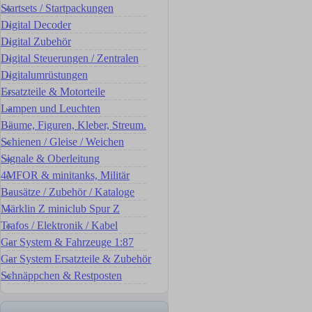
Startsets / Startpackungen
Digital Decoder
Digital Zubehör
Digital Steuerungen / Zentralen
Digitalumrüstungen
Ersatzteile & Motorteile
Lampen und Leuchten
Bäume, Figuren, Kleber, Streum.
Schienen / Gleise / Weichen
Signale & Oberleitung
4MFOR & minitanks, Militär
Bausätze / Zubehör / Kataloge
Märklin Z miniclub Spur Z
Trafos / Elektronik / Kabel
Car System & Fahrzeuge 1:87
Car System Ersatzteile & Zubehör
Schnäppchen & Restposten