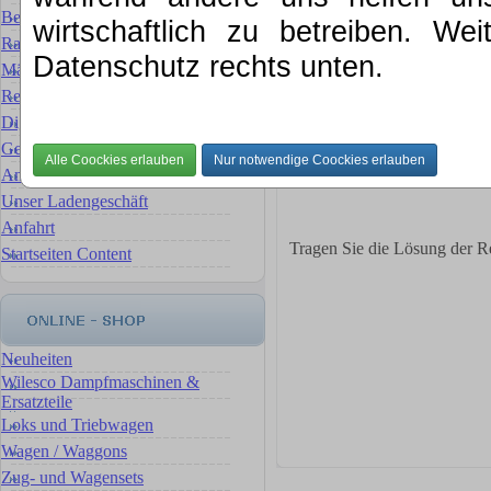
Bewertung für Ihre Sammlung
Ihr Name *
wirtschaftlich zu betreiben. We
Rat & Tat
Ihre Emailadresse *
Datenschutz rechts unten.
Ihre Anfrage *
Märklin Ersatzteilservice
Reparaturservice Reparaturen
Digital- Umbauten & Umrüstungen
Gebrauchte Artikel
Ankauf, wir verkaufen für Sie
Unser Ladengeschäft
Anfahrt
Tragen Sie die Lösung der R
Startseiten Content
Neuheiten
Wilesco Dampfmaschinen &
Ersatzteile
Loks und Triebwagen
Wagen / Waggons
Zug- und Wagensets