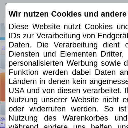
Wir nutzen Cookies und andere
Diese Website nutzt Cookies und
IDs zur Verarbeitung von Endger
Daten. Die Verarbeitung dient 
STARTSEITE
|
ÜBER UNS
|
NEUHEITEN 2026
|
SCHNÄPP
Diensten und Elementen Dritter, 
personalisierten Werbung sowie d
Funktion werden dabei Daten an 
Kontakt Märkli
Ländern in denen kein angemessen
DCC / motoro
USA und von diesen verarbeitet. Ihre
Nutzung unserer Website nicht er
Kontakt Märklin 7
oder widerrufen werden. So is
Nutzung des Warenkorbes und f
Startseite
Artikelanfrage
während andere uns helfen un
Über MKE
Wie wurden Sie auf MKE au