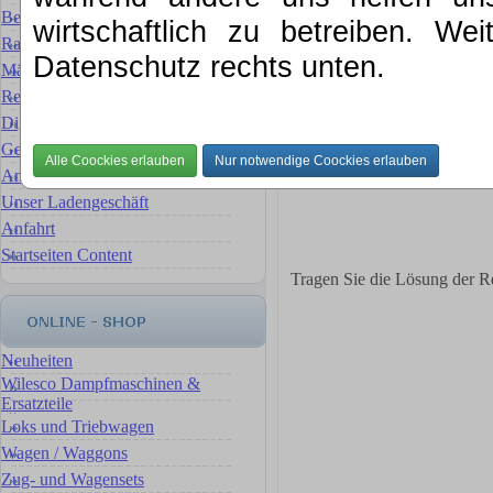
Artikelanfrage
Bewertung für Ihre Sammlung
wirtschaftlich zu betreiben. We
Wie wurden Sie auf MKE au
Rat & Tat
Ihr Name *
Datenschutz rechts unten.
Märklin Ersatzteilservice
Ihre Emailadresse *
Reparaturservice Reparaturen
Ihre Anfrage *
Digital- Umbauten & Umrüstungen
Gebrauchte Artikel
Ankauf, wir verkaufen für Sie
Unser Ladengeschäft
Anfahrt
Startseiten Content
Tragen Sie die Lösung der R
Neuheiten
Wilesco Dampfmaschinen &
Ersatzteile
Loks und Triebwagen
Wagen / Waggons
Zug- und Wagensets