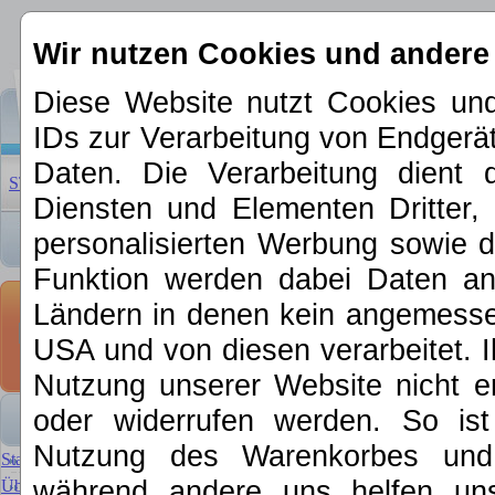
Wir nutzen Cookies und andere
Diese Website nutzt Cookies und
IDs zur Verarbeitung von Endger
Daten. Die Verarbeitung dient 
STARTSEITE
|
ÜBER UNS
|
NEUHEITEN 2026
|
SCHNÄPP
Diensten und Elementen Dritter, 
personalisierten Werbung sowie d
Funktion werden dabei Daten an 
Kontakt Trum
Ländern in denen kein angemessen
Abrams US- A
USA und von diesen verarbeitet. Ihre
Nutzung unserer Website nicht er
Kontakt Trumpet
oder widerrufen werden. So is
Bausatz, NEU in
Nutzung des Warenkorbes und f
Startseite
während andere uns helfen un
Über MKE