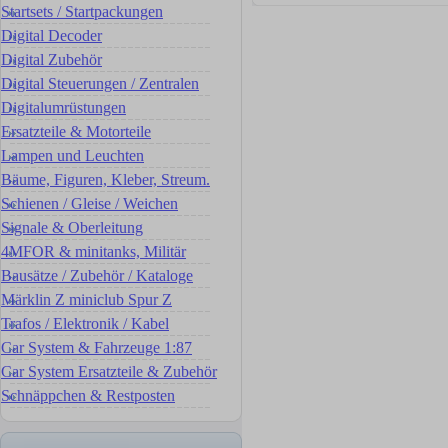
Startsets / Startpackungen
Digital Decoder
Digital Zubehör
Digital Steuerungen / Zentralen
Digitalumrüstungen
Ersatzteile & Motorteile
Lampen und Leuchten
Bäume, Figuren, Kleber, Streum.
Schienen / Gleise / Weichen
Signale & Oberleitung
4MFOR & minitanks, Militär
Bausätze / Zubehör / Kataloge
Märklin Z miniclub Spur Z
Trafos / Elektronik / Kabel
Car System & Fahrzeuge 1:87
Car System Ersatzteile & Zubehör
Schnäppchen & Restposten