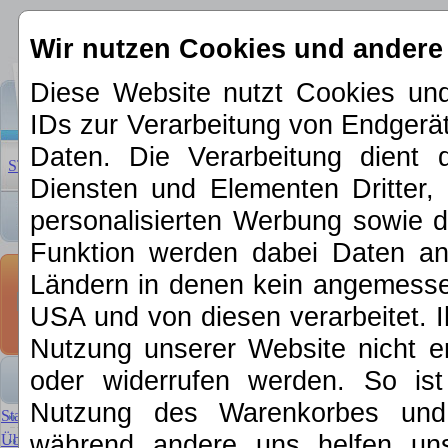
Wir nutzen Cookies und andere
Diese Website nutzt Cookies und
IDs zur Verarbeitung von Endger
Daten. Die Verarbeitung dient 
STARTSEITE
|
ÜBER UNS
|
NEUHEITEN 2026
|
SCHNÄPP
Diensten und Elementen Dritter, 
personalisierten Werbung sowie d
Funktion werden dabei Daten an 
Kontakt
Ländern in denen kein angemessen
USA und von diesen verarbeitet. Ihre
Kontakt
Nutzung unserer Website nicht er
oder widerrufen werden. So is
Artikelanfrage
Nutzung des Warenkorbes und f
Wie wurden Sie auf MKE au
Startseite
Ihr Name *
während andere uns helfen un
Über MKE