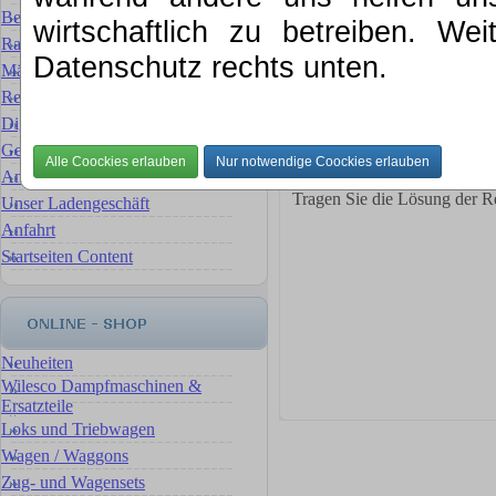
Ihre Emailadresse *
Bewertung für Ihre Sammlung
wirtschaftlich zu betreiben. We
Betreff *
Rat & Tat
Ihre Anfrage *
Datenschutz rechts unten.
Märklin Ersatzteilservice
Reparaturservice Reparaturen
Digital- Umbauten & Umrüstungen
Gebrauchte Artikel
Ankauf, wir verkaufen für Sie
Tragen Sie die Lösung der R
Unser Ladengeschäft
Anfahrt
Startseiten Content
Neuheiten
Wilesco Dampfmaschinen &
Ersatzteile
Loks und Triebwagen
Wagen / Waggons
Zug- und Wagensets