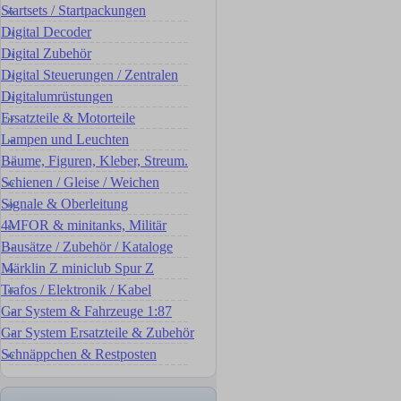
Startsets / Startpackungen
Digital Decoder
Digital Zubehör
Digital Steuerungen / Zentralen
Digitalumrüstungen
Ersatzteile & Motorteile
Lampen und Leuchten
Bäume, Figuren, Kleber, Streum.
Schienen / Gleise / Weichen
Signale & Oberleitung
4MFOR & minitanks, Militär
Bausätze / Zubehör / Kataloge
Märklin Z miniclub Spur Z
Trafos / Elektronik / Kabel
Car System & Fahrzeuge 1:87
Car System Ersatzteile & Zubehör
Schnäppchen & Restposten