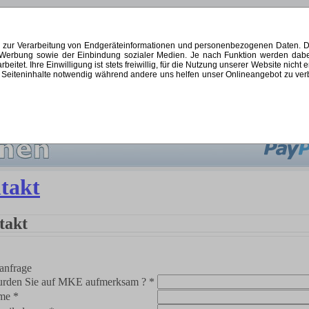
s zur Verarbeitung von Endgeräteinformationen und personenbezogenen Daten. Di
ten Werbung sowie der Einbindung sozialer Medien. Je nach Funktion werden dab
et. Ihre Einwilligung ist stets freiwillig, für die Nutzung unserer Website nicht 
Seiteninhalte notwendig während andere uns helfen unser Onlineangebot zu verbes
 2026
|
SCHNÄPPCHEN
|
KONTAKT
|
KUNDENLOGIN
takt
takt
lanfrage
rden Sie auf MKE aufmerksam ? *
me *