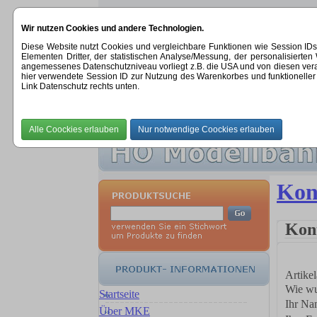
Wir nutzen Cookies und andere Technologien.
Diese Website nutzt Cookies und vergleichbare Funktionen wie Session ID
Elementen Dritter, der statistischen Analyse/Messung, der personalisier
angemessenes Datenschutzniveau vorliegt z.B. die USA und von diesen verarbeit
hier verwendete Session ID zur Nutzung des Warenkorbes und funktioneller 
Link Datenschutz rechts unten.
STARTSEITE
|
ÜBER UNS
|
NEUHEITEN
Kon
Kon
Artike
Wie wu
Startseite
Ihr Na
Über MKE