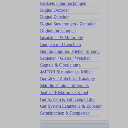
Startsets / Startpackungen
Digital Decoder
Digital Zubehör
Digital Steuerungen / Zentralen
Digitalumrüstungen
Ersatzteile & Motorteile
Lampen und Leuchten
Bäume, Figuren, Kleber, Streum.
Schienen / Gleise / Weichen
Signale & Oberleitung
4MFOR & minitanks, Militär
Bausätze / Zubehör / Kataloge
Märklin Z miniclub Spur Z
Trafos / Elektronik / Kabel
Car System & Fahrzeuge 1:87
Car System Ersatzteile & Zubehör
Schnäppchen & Restposten