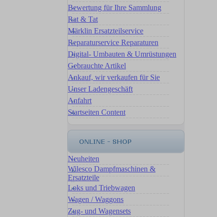
Bewertung für Ihre Sammlung
Rat & Tat
Märklin Ersatzteilservice
Reparaturservice Reparaturen
Digital- Umbauten & Umrüstungen
Gebrauchte Artikel
Ankauf, wir verkaufen für Sie
Unser Ladengeschäft
Anfahrt
Startseiten Content
Neuheiten
Wilesco Dampfmaschinen &
Ersatzteile
Loks und Triebwagen
Wagen / Waggons
Zug- und Wagensets