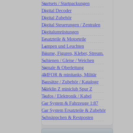
Startsets / Startpackungen
Digital Decoder
Digital Zubehör
Digital Steuerungen / Zentralen
Digitalumrüstungen
Ersatzteile & Motorteile
Lampen und Leuchten
Bäume, Figuren, Kleber, Streum.
Schienen / Gleise / Weichen
Signale & Oberleitung
4MFOR & minitanks, Militär
Bausätze / Zubehör / Kataloge
Märklin Z miniclub Spur Z
Trafos / Elektronik / Kabel
Car System & Fahrzeuge 1:87
Car System Ersatzteile & Zubehör
Schnäppchen & Restposten