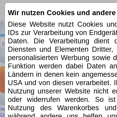
Wir nutzen Cookies und andere
Diese Website nutzt Cookies und
IDs zur Verarbeitung von Endger
Daten. Die Verarbeitung dient 
STARTSEITE
|
ÜBER UNS
|
NEUHEITEN 2026
|
SCHNÄPP
Diensten und Elementen Dritter, 
personalisierten Werbung sowie d
Funktion werden dabei Daten an 
Schnäppchen 
Ländern in denen kein angemessen
USA und von diesen verarbeitet. Ihre
Restposten, Einzelstücke, G
Nutzung unserer Website nicht er
REINEX 2 Tuben Sekundenkl
oder widerrufen werden. So is
Nutzung des Warenkorbes und f
Startseite
während andere uns helfen un
Über MKE