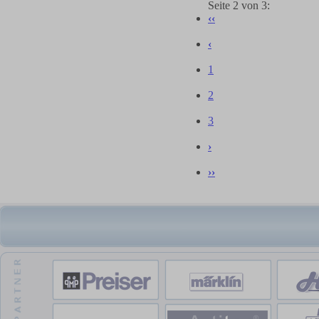
Seite 2
von 3:
‹‹
‹
1
2
3
›
››