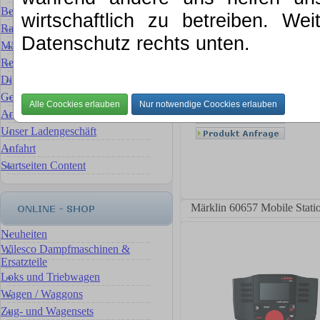
Bewertung für Ihre Sammlung
wirtschaftlich zu betreiben. We
Rat & Tat
Datenschutz rechts unten.
Märklin Ersatzteilservice
Reparaturservice Reparaturen
Digital- Umbauten & Umrüstungen
Gebrauchte Artikel
Ankauf, wir verkaufen für Sie
Unser Ladengeschäft
Anfahrt
Startseiten Content
Märklin 60657 Mobile Statio
Neuheiten
Wilesco Dampfmaschinen &
Ersatzteile
Loks und Triebwagen
Wagen / Waggons
Zug- und Wagensets