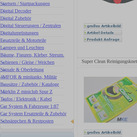
Startsets / Startpackungen
Digital Decoder
Digital Zubehör
Digital Steuerungen / Zentralen
Digitalumrüstungen
Ersatzteile & Motorteile
Lampen und Leuchten
Bäume, Figuren, Kleber, Streum.
Super Clean Reinigungsknet
Schienen / Gleise / Weichen
Signale & Oberleitung
4MFOR & minitanks, Militär
Bausätze / Zubehör / Kataloge
Märklin Z miniclub Spur Z
Trafos / Elektronik / Kabel
Car System & Fahrzeuge 1:87
Car System Ersatzteile & Zubehör
Schnäppchen & Restposten